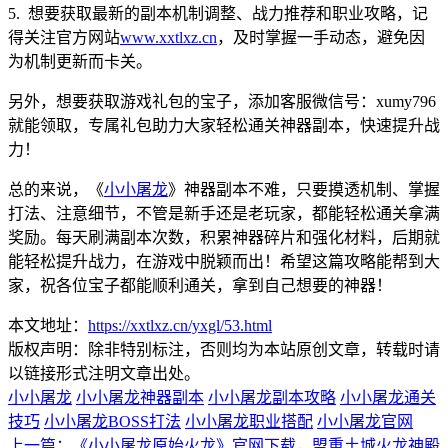
5. 想要获取最新的副本机制调整、战力推荐和职业攻略，记
得关注官方网站
www.xxtlxz.cn
，及时掌握一手动态，避免因
为机制更新而卡关。
另外，想要获取游戏礼包的宝子，添加客服微信号：xumy796
就能领取，专属礼包助力大家轻松通关神器副本，快速提升战
力！
总的来说，《
小小屠龙
》神器副本不难，只要摸透机制、掌握
打法、注意细节，不管是新手还是老玩家，都能轻松通关拿满
奖励。每天刷满副本次数，积累神器碎片和强化材料，后期就
能轻松提升战力，在游戏中脱颖而出！希望这篇攻略能帮到大
家，祝各位宝子都能顺利通关，拿到自己想要的神器！
本文地址：
https://xxtlxz.cn/yxgl/53.html
版权声明：除非特别标注，否则均为本站原创文章，转载时请
以链接形式注明文章出处。
小小屠龙
小小屠龙神器副本
小小屠龙副本攻略
小小屠龙通关
技巧
小小屠龙BOSS打法
小小屠龙职业搭配
小小屠龙官网
上一篇：
《小小屠龙原始火龙》官网下载，盟重土城火龙神殿