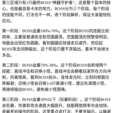
第三区域只有1只最终BOSS“神器守护者”，这是整个副本的核
心，也是最容易卡关的地方。BOSS分为三个阶段，每个阶段
的技能不同，打法也不一样，逐个阶段解析，保证大家能轻松
应对。
第一阶段：BOSS血量100%-70%。这个阶段BOSS的技能比较
简单，主要是普通攻击和范围震荡，范围震荡的预警很明显，
地面会出现红色圆圈，看到圆圈后快速走位避开，然后趁
BOSS攻击间隙输出，这个阶段只要不贪输出，基本不会掉太
多血。
第二阶段：BOSS血量70%-30%。这个阶段BOSS会新增两个
技能：直线冲击和召唤小怪。直线冲击会朝着玩家所在方向冲
刺，伤害很高，看到BOSS抬头、身体发光时，立刻向侧面位
移躲避；召唤小怪会召唤3-4只普通小怪，建议先清理小怪，
再继续输出BOSS，避免被小怪围堵。
第三阶段：BOSS血量30%以下（狂暴阶段）。这个阶段BOSS
会狂暴，伤害和攻击速度大幅提升，技能释放频率也会加快，
是最考验操作的阶段。这里重点说打法：不要贪输出，以躲避