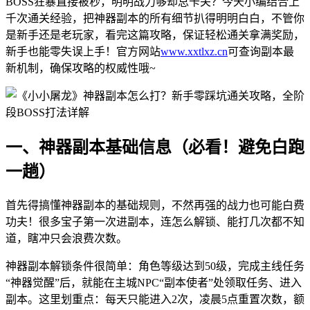
BOSS狂暴直接被秒，明明战力够却总卡关？今天小编结合上
千次通关经验，把神器副本的所有细节扒得明明白白，不管你
是新手还是老玩家，看完这篇攻略，保证轻松通关拿满奖励，
新手也能零失误上手！官方网站
www.xxtlxz.cn
可查询副本最
新机制，确保攻略的权威性哦~
一、神器副本基础信息（必看！避免白跑
一趟）
首先得搞懂神器副本的基础规则，不然再强的战力也可能白费
功夫！很多宝子第一次进副本，连怎么解锁、能打几次都不知
道，瞎冲只会浪费次数。
神器副本解锁条件很简单：角色等级达到50级，完成主线任务
“神器觉醒”后，就能在主城NPC“副本使者”处领取任务、进入
副本。这里划重点：每天只能进入2次，凌晨5点重置次数，额