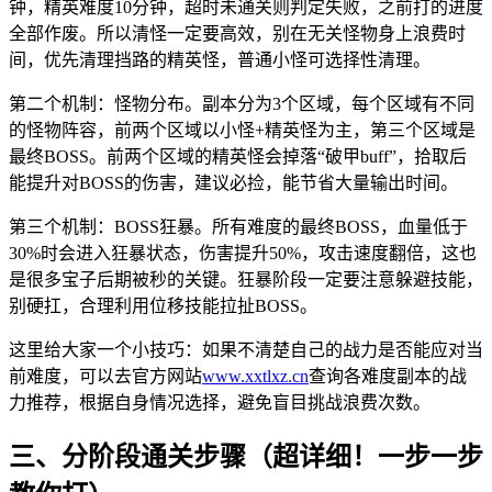
钟，精英难度10分钟，超时未通关则判定失败，之前打的进度
全部作废。所以清怪一定要高效，别在无关怪物身上浪费时
间，优先清理挡路的精英怪，普通小怪可选择性清理。
第二个机制：怪物分布。副本分为3个区域，每个区域有不同
的怪物阵容，前两个区域以小怪+精英怪为主，第三个区域是
最终BOSS。前两个区域的精英怪会掉落“破甲buff”，拾取后
能提升对BOSS的伤害，建议必捡，能节省大量输出时间。
第三个机制：BOSS狂暴。所有难度的最终BOSS，血量低于
30%时会进入狂暴状态，伤害提升50%，攻击速度翻倍，这也
是很多宝子后期被秒的关键。狂暴阶段一定要注意躲避技能，
别硬扛，合理利用位移技能拉扯BOSS。
这里给大家一个小技巧：如果不清楚自己的战力是否能应对当
前难度，可以去官方网站
www.xxtlxz.cn
查询各难度副本的战
力推荐，根据自身情况选择，避免盲目挑战浪费次数。
三、分阶段通关步骤（超详细！一步一步