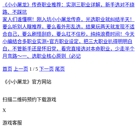
《小小屠龙》传奇职业推荐：实测三职业详解，新手选对不绕
路、不踩坑
家人们谁懂啊！刚入坑小小屠龙传奇，光选职业就纠结半天！
要么听别人瞎推荐，要么看外形乱选，结果玩两天就发现不适
合自己，要么刷怪刮痧，要么扛不住秒，纯纯浪费时间！今天
小编结合多职业实测+官方职业设定，把三大职业扒得明明白
白，不管新手还是怀旧党，看完直接选对本命职业，少走半个
月弯路～一、选职业核心原则（必记
首页
上一页
1
/
5
下一页
尾页
《小小屠龙》官方网站
扫描二维码预约下载游戏
X
游戏客服